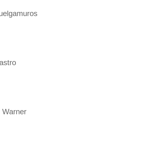
 Cuelgamuros
astro
e Warner