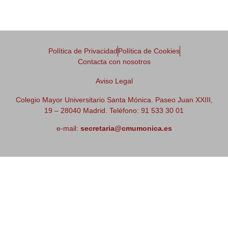
Política de Privacidad
Política de Cookies
Contacta con nosotros
Aviso Legal
Colegio Mayor Universitario Santa Mónica. Paseo Juan XXIII,
19 – 28040 Madrid. Teléfono: 91 533 30 01
e-mail:
secretaria@cmumonica.es